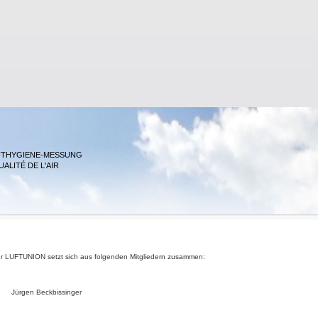
FTHYGIENE-MESSUNG
ALITÉ DE L'AIR
er LUFTUNION setzt sich aus folgenden Mitgliedern zusammen:
Jürgen Beckbissinger
: