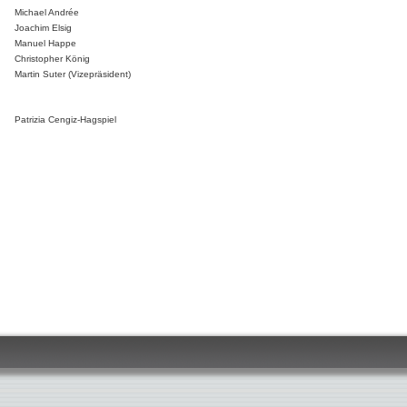
Michael Andrée
Joachim Elsig
Manuel Happe
Christopher König
Martin Suter (Vizepräsident)
:
Patrizia Cengiz-Hagspiel