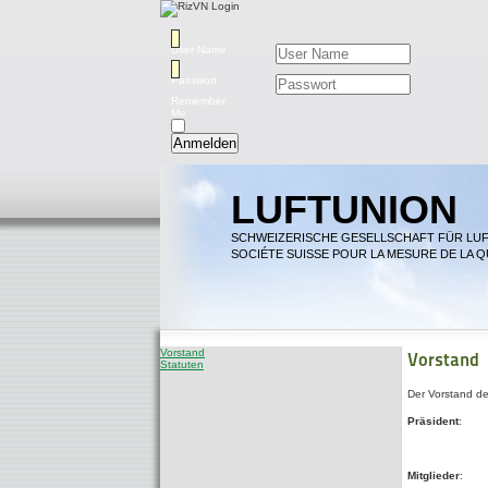
User Name
Passwort
Remember
Me
Anmelden
LUFTUNION
SCHWEIZERISCHE GESELLSCHAFT FÜR LU
SOCIÉTE SUISSE POUR LA MESURE DE LA QU
Vorstand
Vorstand
Statuten
Der Vorstand d
Präsident
:
Mitglieder