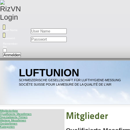
User Name
Passwort
Remember
Me
Anmelden
LUFTUNION
SCHWEIZERISCHE GESELLSCHAFT FÜR LUFTHYGIENE-MESSUNG
SOCIÉTE SUISSE POUR LA MESURE DE LA QUALITÉ DE L'AIR
Mitgliederliste
Mitglieder
Qualifizierte Messfirmen
Spezialisierte Firmen
Weitere Messfirmen
Gerätefirmen
Kategorien