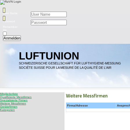
User Name
Passwort
Remember
Me
Anmelden
LUFTUNION
SCHWEIZERISCHE GESELLSCHAFT FÜR LUFTHYGIENE-MESSUNG
SOCIÉTE SUISSE POUR LA MESURE DE LA QUALITÉ DE L'AIR
Mitgliederliste
Weitere Messfirmen
Qualifizierte Messfirmen
Spezialisierte Firmen
Weitere Messfirmen
Firma/Adresse
Ansprec
Gerätefirmen
Kategorien