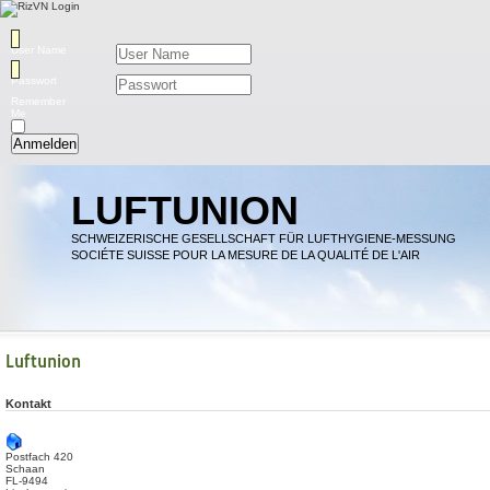
User Name
Passwort
Remember
Me
Anmelden
LUFTUNION
SCHWEIZERISCHE GESELLSCHAFT FÜR LUFTHYGIENE-MESSUNG
SOCIÉTE SUISSE POUR LA MESURE DE LA QUALITÉ DE L'AIR
Luftunion
Kontakt
Postfach 420
Schaan
FL-9494