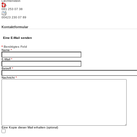
Liechtenstein
081 253 07 38
00423 230 07 89
Kontaktformular
Eine E-Mail senden
*
Benötigtes Feld
Name
*
E-Mail
*
Betreff
*
Nachricht
*
Eine Kopie dieser Mail erhalten
(optional)